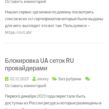
к
Оставить коментарий
История
Нашел сервис где можно по домену посмотреть
выпущенных
список всех ssl сертификатов которые были выданы
ssl
для него. выглядит это вот так: Пользуемся —
сертификатов
https://crt.sh/
Блокировка UA сеток RU
провайдерами
02.12.2023
alexey
Без рубрики
к
Оставить коментарий
Блокировка
Первого декабря 2023 года перестали быть
UA
доступны из России ресурсы которые размещены в
сеток