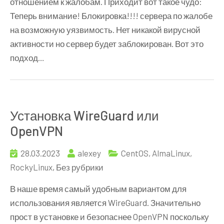
отношением к жалобам. Приходит вот такое чудо:
отношения
Теперь внимание! Блокировка!!!! сервера по жалобе
к
на возможную уязвимость. Нет никакой вирусной
жалобам
активности но сервер будет заблокирован. Вот это
подход…
Установка WireGuard или
OpenVPN
28.03.2023
alexey
CentOS, AlmaLinux,
RockyLinux
,
Без рубрики
В наше время самый удобным вариантом для
использования является WireGuard. Значительно
прост в установке и безопаснее OpenVPN поскольку