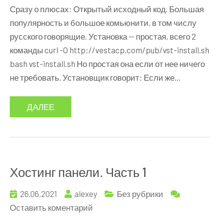
Хостинг
Сразу о плюсах: Открытый исходный код. Большая
панели.
популярность и большое комьюнити, в том числу
Часть
русского говорящие. Установка — простая, всего 2
2
команды curl -O http://vestacp.com/pub/vst-install.sh
—
bash vst-install.sh Но простая она если от нее ничего
VestaCP
не требовать. Установщик говорит: Если же…
ДАЛЕЕ
Хостинг панели. Часть 1
26.06.2021
alexey
Без рубрики
к
Оставить коментарий