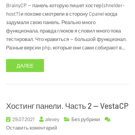
Хостинг
BrainyCP — панель которую пишет хостер (shneider-
панели.
host?) и похоже смотрели в сторону Cpanel когда
Часть
задумали свою панель. Реально много
3
функционала, правда глюков я словил много пока
—
тестировал. Что нравиться — большой функционал.
BrainyCP
Разные версии php, которые они сами собирают в…
ДАЛЕЕ
Хостинг панели. Часть 2 — VestaCP
29.07.2021
alexey
Без рубрики
к
Оставить коментарий