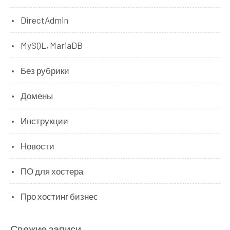
DirectAdmin
MySQL, MariaDB
Без рубрики
Домены
Инструкции
Новости
ПО для хостера
Про хостинг бизнес
Свежие записи