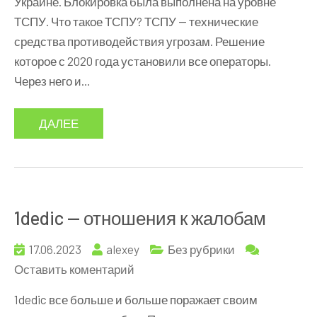
Украине. Блокировка была выполнена на уровне
RU
ТСПУ. Что такое ТСПУ? ТСПУ — технические
провайдерами
средства противодействия угрозам. Решение
которое с 2020 года установили все операторы.
Через него и…
ДАЛЕЕ
1dedic — отношения к жалобам
17.06.2023
alexey
Без рубрики
к
Оставить коментарий
1dedic
1dedic все больше и больше поражает своим
—