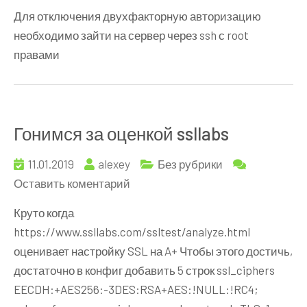
ISPmanager
Для отключения двухфакторную авторизацию
отключить
необходимо зайти на сервер через ssh с root
двухфакторную
правами
авторизацию
Гонимся за оценкой ssllabs
11.01.2019
alexey
Без рубрики
к
Оставить коментарий
Гонимся
Круто когда
за
https://www.ssllabs.com/ssltest/analyze.html
оценкой
оценивает настройку SSL на A+ Чтобы этого достичь,
ssllabs
достаточно в конфиг добавить 5 строк ssl_ciphers
EECDH:+AES256:-3DES:RSA+AES:!NULL:!RC4;