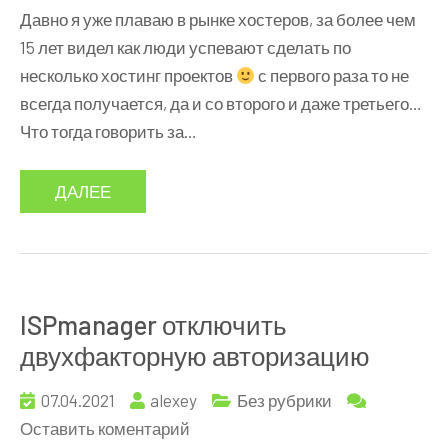
Хостинг
Давно я уже плаваю в рынке хостеров, за более чем
панели.
15 лет видел как люди успевают сделать по
Часть
несколько хостинг проектов
с первого раза то не
1
всегда получается, да и со второго и даже третьего…
Что тогда говорить за…
ДАЛЕЕ
ISPmanager отключить
двухфакторную авторизацию
07.04.2021
alexey
Без рубрики
к
Оставить коментарий