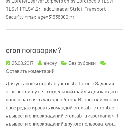
ssl_prefer_server_ciphers on;ssl_protocols TLSv1
TLSv1.1 TLSv1.2; add_header Strict-Transport-
Security «max-age=31536000;»;
cron поговорим?
25.09.2017
alexey
Без рубрики
к
Оставить коментарий
cron
Для установки crontab yum install cronie Задания
поговорим?
cron все пишутся в отдельный файлы для каждого
пользователя в /var/spool/cron/ Из консоли можно
свое редактировать командой crontab -e crontab -l
#вывести список заданий crontab -u <username> -l
#вывести список заданий другого пользователя…