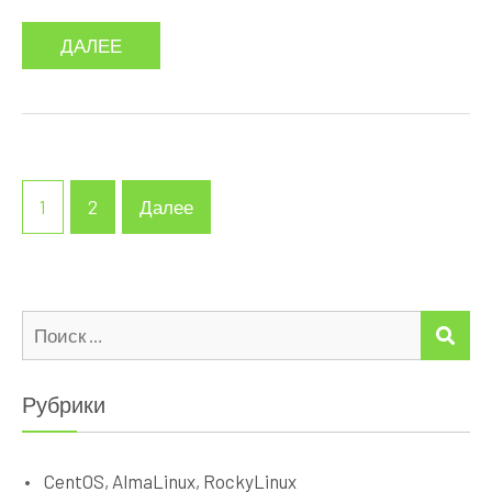
ДАЛЕЕ
Пагинация
1
2
Далее
записей
Искать:
ПО
Рубрики
CentOS, AlmaLinux, RockyLinux