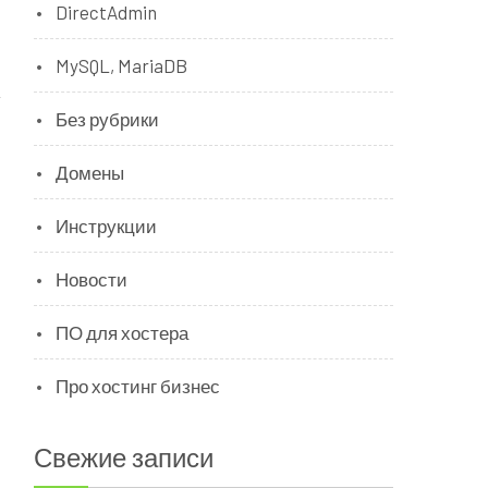
DirectAdmin
MySQL, MariaDB
Без рубрики
Домены
Инструкции
Новости
ПО для хостера
Про хостинг бизнес
Свежие записи