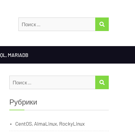
Искать:
ПОИСК
QL, MARIADB
Искать:
ПОИСК
Рубрики
CentOS, AlmaLinux, RockyLinux