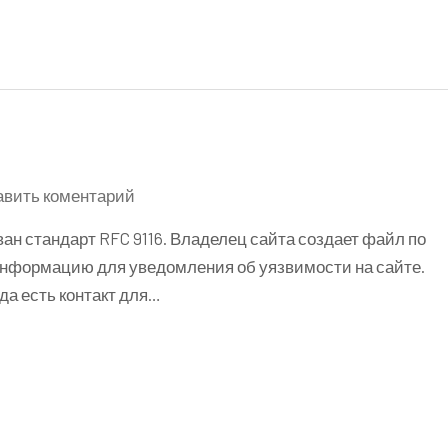
к
авить коментарий
RFC
ован стандарт RFC 9116. Владелец сайта создает файл по
9116
 информацию для уведомления об уязвимости на сайте.
security.txt
да есть контакт для…