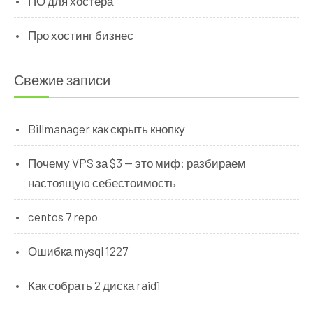
ПО для хостера
Про хостинг бизнес
Свежие записи
Billmanager как скрыть кнопку
Почему VPS за $3 — это миф: разбираем
настоящую себестоимость
centos 7 repo
Ошибка mysql 1227
Как собрать 2 диска raid1