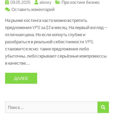
09.05.2025
alexey
Про хостинг бизнес
к
Оставить коментарий
Почему
На рынке хостинга часто можно встретить
VPS
предложения VPS за $3 в месяц. На первый взгляд —
за
отличная цена. Но если копнуть глубже и
$3
разобраться в реальной себестоимости VPS,
—
становится ясно: такие предложения либо
это
убыточны, либо скрывают серьёзные компромиссы
миф:
в качестве.…
разбираем
настоящую
ДАЛЕЕ
себестоимость
Искать:
ПО