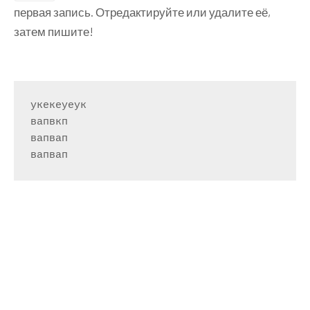
первая запись. Отредактируйте или удалите её,
затем пишите!
укекеуеук

вапвкп

вапвап

вапвап