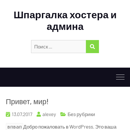
Шпаргалка хостера и
админа
Искать:
ПОИСК
Привет, мир!
13.07.2017
alexey
Без рубрики
Добро пожаловать в WordPress. Это ваша
впвап