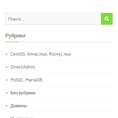
Искать:
ПО
Рубрики
CentOS, AlmaLinux, RockyLinux
DirectAdmin
MySQL, MariaDB
Без рубрики
Домены