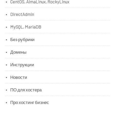
CentOS, AlmaLinux, RockyLinux
DirectAdmin
MySQL, MariaDB
Без рубрики
Домены
Инструкции
Новости
ПО для хостера
Про хостинг бизнес