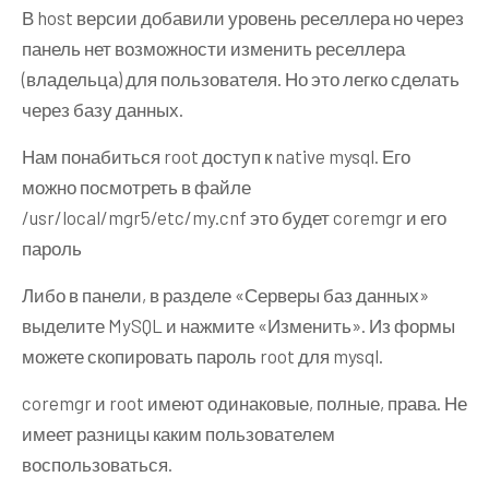
В host версии добавили уровень реселлера но через
панель нет возможности изменить реселлера
(владельца) для пользователя. Но это легко сделать
через базу данных.
Нам понабиться root доступ к native mysql. Его
можно посмотреть в файле
/usr/local/mgr5/etc/my.cnf это будет coremgr и его
пароль
Либо в панели, в разделе «Серверы баз данных»
выделите MySQL и нажмите «Изменить». Из формы
можете скопировать пароль root для mysql.
coremgr и root имеют одинаковые, полные, права. Не
имеет разницы каким пользователем
воспользоваться.