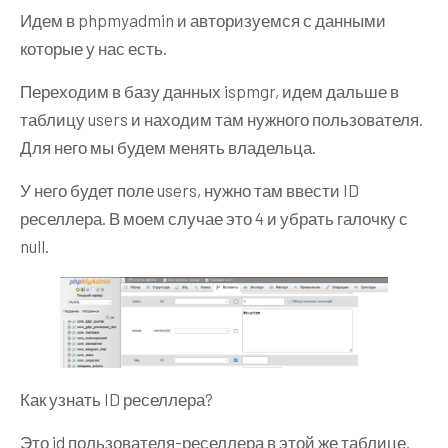
Идем в phpmyadmin и авторизуемся с данными
которые у нас есть.
Переходим в базу данных ispmgr, идем дальше в
таблицу users и находим там нужного пользователя.
Для него мы будем менять владельца.
У него будет поле users, нужно там ввести ID
реселлера. В моем случае это 4 и убрать галочку с
null.
Как узнать ID реселлера?
Это id пользователя-реселлера в этой же таблице.